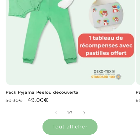
Pack Pyjama Peelou découverte
P
Prix
Prix
49,00€
P
50,30€
6
habituel
promotionnel
h
de
1
/
7
Tout afficher