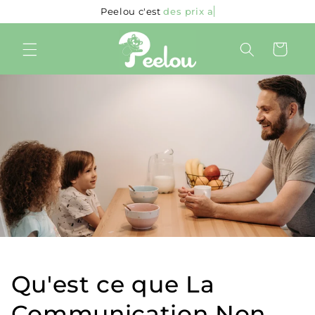
et
Peelou c'est
des prix attractifs !
passer
au
contenu
Panier
Qu'est ce que La
Communication Non