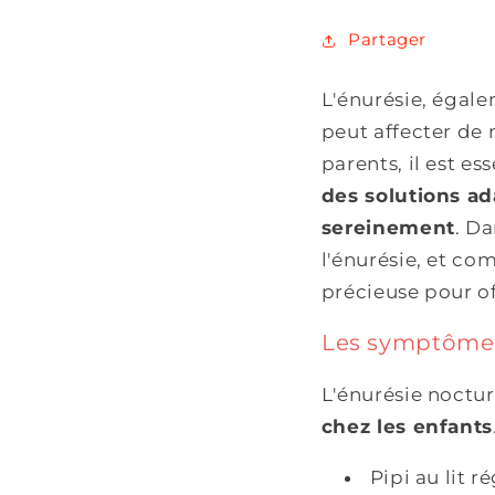
Partager
L'énurésie, égale
peut affecter de
parents, il est e
des solutions ad
sereinement
. Da
l'énurésie, et c
précieuse pour of
Les symptômes
L'énurésie noctur
chez les enfants
Pipi au lit r