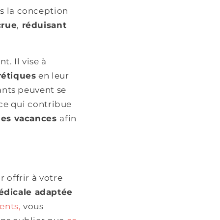
ns la conception
crue
,
réduisant
. Il vise à
rétiques
en leur
fants peuvent se
 ce qui contribue
 les vacances
afin
 offrir à votre
dicale adaptée
ents,
vous