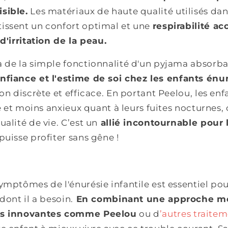
sible.
Les matériaux de haute qualité utilisés da
issent un confort optimal et une
respirabilité ac
d'irritation de la peau.
 de la simple fonctionnalité d'un pyjama absorbant
onfiance et l'estime de soi chez les enfants énu
ion discrète et efficace. En portant Peelou, les en
ise et moins anxieux quant à leurs fuites nocturnes,
alité de vie. C’est un
allié incontournable pour
puisse profiter sans gêne !
ymptômes de l'énurésie infantile est essentiel pour
dont il a besoin.
En combinant une approche mé
es innovantes comme Peelou
ou d
’autres traitem