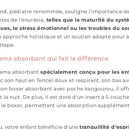
and, pédiatre renommée, souligne l'importance d
tes de l'énurésie,
telles que la maturité du syst
ues, le stress émotionnel ou les troubles du s
pproche holistique et un soutien adapté pour ai
étape.
jama absorbant qui fait la différence
yjama absorbant
spécialement conçu pour les en
c son haut en Tencel doux et respirant, son bas a
on boxer absorbant avec poche kangourou, il off
la nuit. De plus, il est doté d'un insert à 5 couc
s le boxer, permettant une absorption supplémenta
, votre enfant bénéficie d'une
tranquillité d'espr