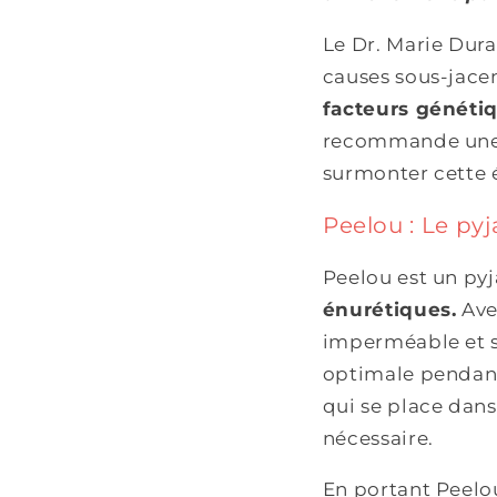
Le Dr. Marie Dur
causes sous-jacen
facteurs génétiq
recommande une a
surmonter cette 
Peelou : Le py
Peelou est un p
énurétiques.
Ave
imperméable et s
optimale pendant 
qui se place dan
nécessaire.
En portant Peelou