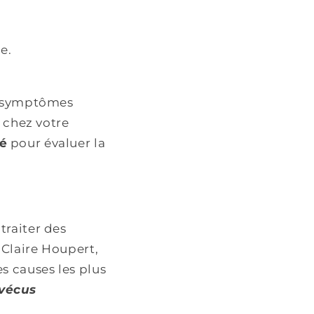
e.
es symptômes
s chez votre
té
pour évaluer la
traiter des
 Claire Houpert,
es causes les plus
 vécus