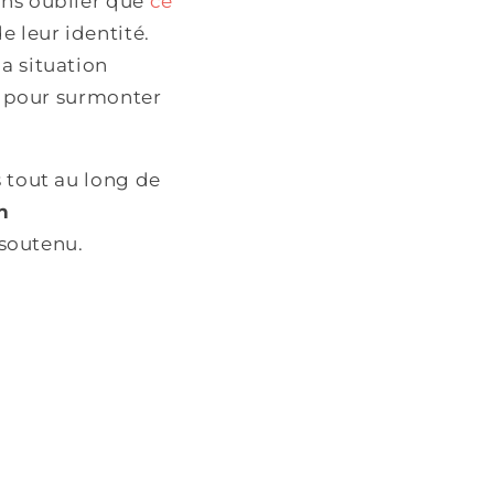
ans oublier que
ce
e leur identité.
a situation
re pour surmonter
s tout au long de
n
 soutenu.