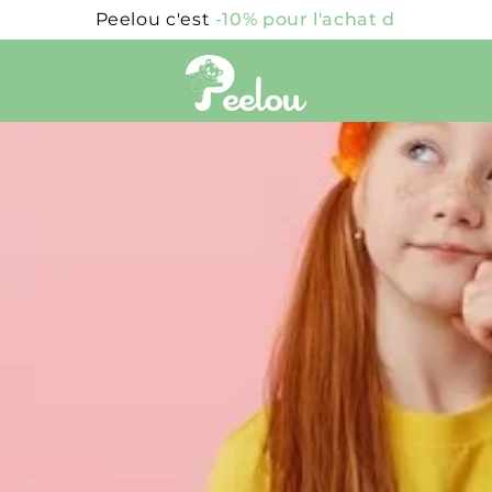
Peelou c'est
un