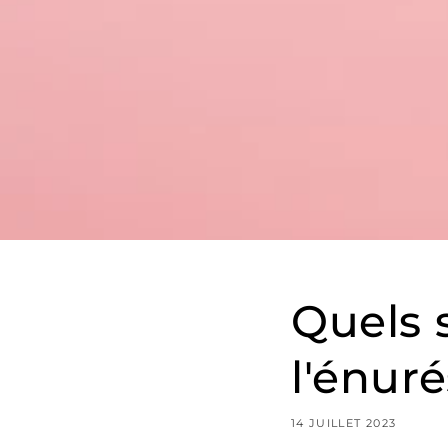
Quels 
l'énuré
14 JUILLET 2023