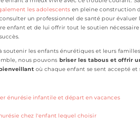
e enfant à mieux vivre avec ce trouble courant. S
galement les adolescents
en pleine construction d
consulter un professionnel de santé pour évaluer l
re enfant et de lui offrir tout le soutien nécessai
succès.
 soutenir les enfants énurétiques et leurs famille
emble, nous pouvons
briser les tabous et offrir u
ienveillant
où chaque enfant se sent accepté et
r énurésie infantile et départ en vacances
nurésie chez l'enfant lequel choisir