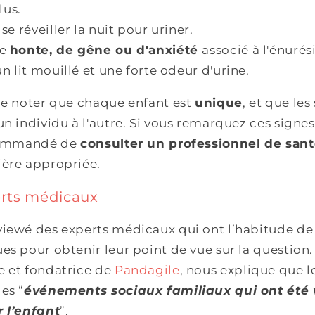
lus.
se réveiller la nuit pour uriner.
de
honte, de gêne ou d'anxiété
associé à l'énurési
n lit mouillé et une forte odeur d'urine.
de noter que chaque enfant est
unique
, et que l
un individu à l'autre. Si vous remarquez ces signe
ecommandé de
consulter un professionnel de san
ière appropriée.
erts médicaux
iewé des experts médicaux qui ont l’habitude de 
es pour obtenir leur point de vue sur la question.
e et fondatrice de
Pandagile
, nous explique que l
es “
événements sociaux familiaux qui ont été
r l’enfant
”.