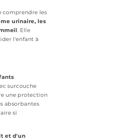
e comprendre les
ème urinaire, les
ommeil
. Elle
der l'enfant à
fants
vec surcouche
re une protection
hes absorbantes
ire si
it et d'un