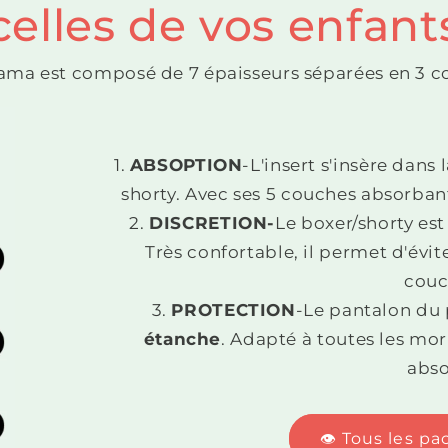
celles de vos enfant
ama est composé de 7 épaisseurs séparées en 3 
ABSOPTION
-L'insert s'insère dan
shorty. Avec ses 5 couches absorbant
DISCRETION-
Le boxer/shorty est
Très confortable, il permet d'évi
couc
PROTECTION
-Le pantalon du 
étanche
. Adapté à toutes les mor
abso
👁️ Tous les p