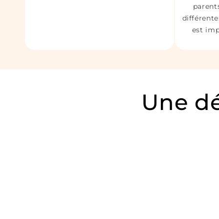
parents
différente
est imp
Une dé