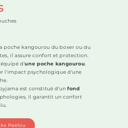
s
couches
s la poche kangourou du boxer ou du
es, il assure confort et protection.
 équipé d'
une poche kangourou
.
ter l'impact psychologique d'une
he.
pyjama est constitué d'un
fond
phologies, il garantit un confort
lu.
acks Peelou