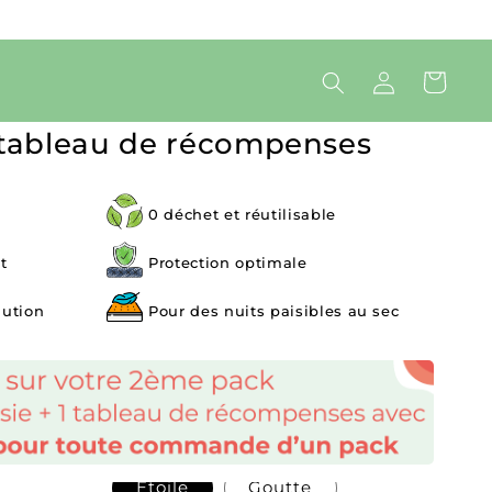
Connexion
Panier
r tableau de récompenses
l
0 déchet et réutilisable
t
Protection optimale
lution
Pour des nuits paisibles au sec
Etoile
Goutte