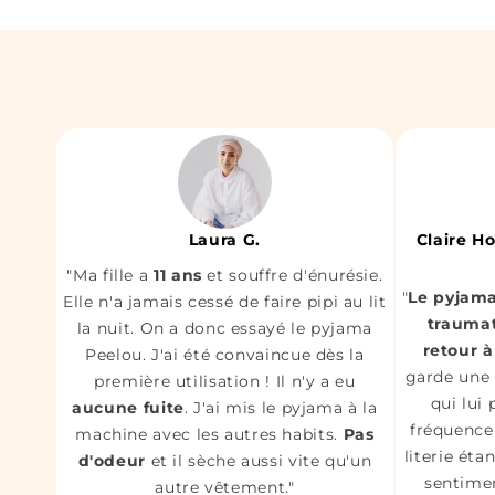
Laura G.
Claire H
"Ma fille a
11 ans
et souffre d'énurésie.
"
Le pyjama
Elle n'a jamais cessé de faire pipi au lit
trauma
la nuit. On a donc essayé le pyjama
retour à
Peelou. J'ai été convaincue dès la
garde une
première utilisation ! Il n'y a eu
qui lui
aucune fuite
. J'ai mis le pyjama à la
fréquence 
machine avec les autres habits.
Pas
literie éta
d'odeur
et il sèche aussi vite qu'un
sentimen
autre vêtement."