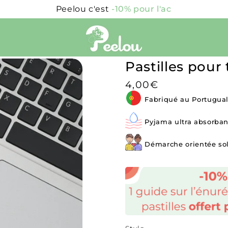
Peelou c'est
un serv
Pastilles pou
Prix
4,00€
habituel
Fabriqué au Portugua
Pyjama ultra absorban
Démarche orientée so