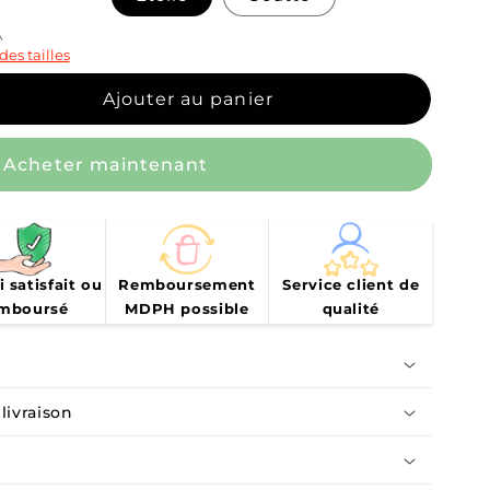
des tailles
Ajouter au panier
r
Acheter maintenant
i satisfait ou
Remboursement
Service client de
nses
mboursé
MDPH possible
qualité
livraison