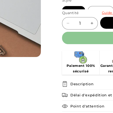
Style
Guide 
Quantité
Réduire
Augmente
la
la
quantité
quantité
de
de
Pastilles
Pastilles
pour
pour
tableau
tableau
de
de
Paiement 100%
Garant
récompenses
récompe
sécurisé
re
Description
Délai d'expédition et 
Point d'attention