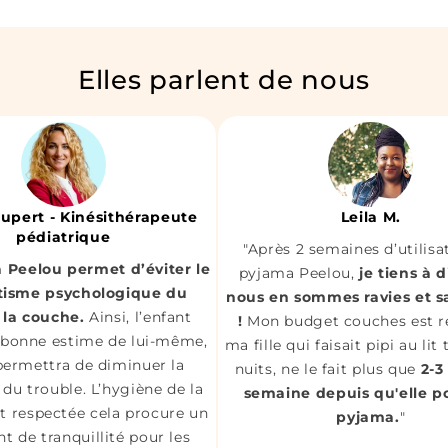
Elles parlent de nous
oupert - Kinésithérapeute
Leila M.
pédiatrique
"Après 2 semaines d’utilisa
 Peelou permet d’éviter le
pyjama Peelou,
je tiens à 
tisme psychologique du
nous en sommes ravies et sa
 la couche.
Ainsi, l’enfant
!
Mon budget couches est ré
 bonne estime de lui-même,
ma fille qui faisait pipi au lit
 permettra de diminuer la
nuits, ne le fait plus que
2-3
du trouble. L’hygiène de la
semaine depuis qu'elle p
nt respectée cela procure un
pyjama.
"
t de tranquillité pour les